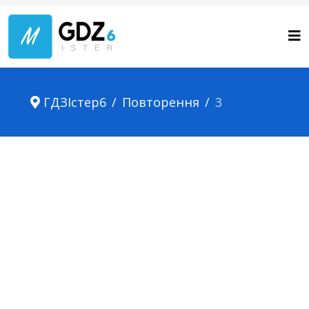
ГДЗІстер6
Повторення
3