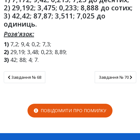
2) 29,192; 3,475; 0,233; 8,888 до сотих;
3) 42,42; 87,87; 3,511; 7,025 до
одиниць.
Розв'язок:
1)
7,2; 9,4; 0,2; 7,3;
2)
29,19; 3,48; 0,23; 8,89;
3)
42; 88; 4; 7.
Завдання № 68
Завдання № 70
Завдання № 68
Завдання № 70
ПОВІДОМИТИ ПРО ПОМИЛКУ