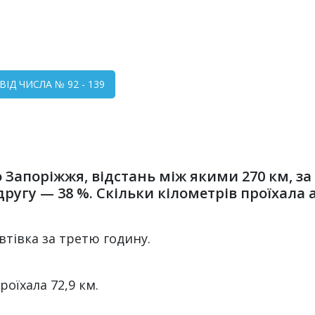
ВІД ЧИСЛА № 92 - 139
 Запоріжжя, відстань між якими 270 км, за
а другу — 38 %. Скільки кілометрів проїхала
автівка за третю годину.
оїхала 72,9 км.