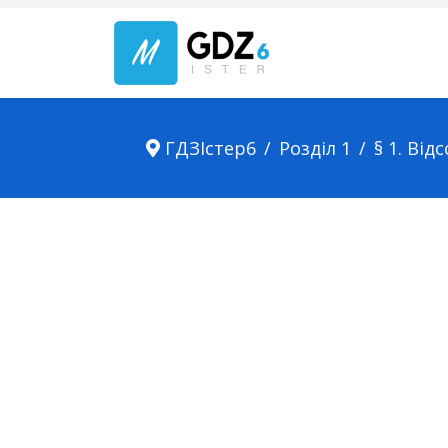
ГДЗІстер6
Розділ 1
§ 1. Від