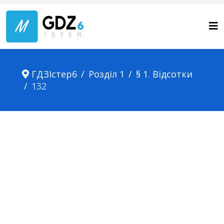
ГДЗІстер6
Розділ 1
§ 1. Відсотки
132