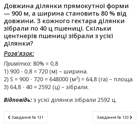
Довжина ділянки прямокутної форми
— 900 м, а ширина становить 80 % від
довжини. З кожного гектара ділянки
зібрали по 40 ц пшениці. Скільки
центнерів пшениці зібрали з усієї
ділянки?
Розв'язок:
Примітка:
80% = 0,8
1) 900 ⋅ 0,8 = 720 (м) – ширина.
2) S = 900 ⋅ 720 = 648000 (м²) = 64,8 (га) – площа.
3) 64,8 ⋅ 40 = 2592 (ц) – зібрали.
Відповідь:
з усієї ділянки зібрали 2592 ц.
Завдання № 131
Завдання № 133
Завдання № 131
Завдання № 133