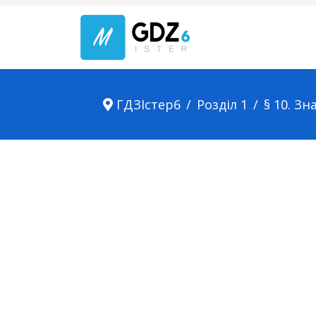
ГДЗІстер6
Розділ 1
§ 10. З