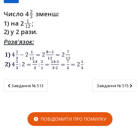
2
3
Число 4
зменш:
1
12
1) на 2
;
2) у 2 рази.
Розв'язок:
Завдання № 513
Завдання № 515
Завдання № 513
Завдання № 515
ПОВІДОМИТИ ПРО ПОМИЛКУ