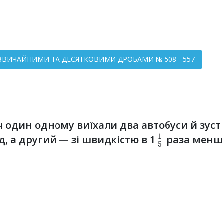
 ЗІ ЗВИЧАЙНИМИ ТА ДЕСЯТКОВИМИ ДРОБАМИ № 508 - 557
ч один одному виїхали два автобуси й зуст
1
5
, а другий — зі швидкістю в 1
раза менш