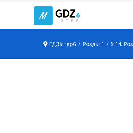
ГДЗІстер6
Розділ 1
§ 14. Ро