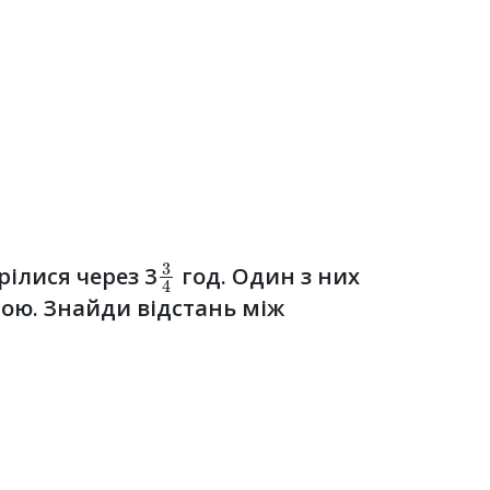
3
4
рілися через 3
год. Один з них
ою. Знайди відстань між