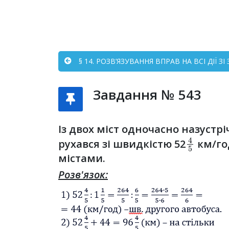
§ 14. РОЗВ’ЯЗУВАННЯ ВПРАВ НА ВСІ ДІЇ
Завдання № 543
Із двох міст одночасно назустрі
4
5
рухався зі швидкістю 52
км/год
містами.
Розв'язок: