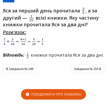
2
5
Яся за перший день прочитала
, а за
1
10
другий —
всієї книжки. Яку частину
книжки прочитала Яся за два дні?
Розв'язок:
1
2
Відповідь:
книжки прочитала Яся за два дні.
Завдання № 248
Завдання № 250
Завдання № 248
Завдання № 250
ПОВІДОМИТИ ПРО ПОМИЛКУ