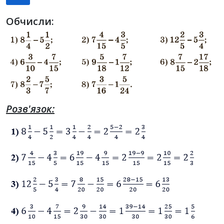
Обчисли:
Розв'язок: