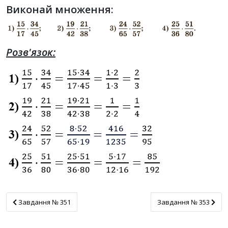
Виконай множення:
Розв'язок:
Завдання № 351
Завдання № 353
Завдання № 351
Завдання № 353