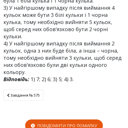
була 1 біла кулька і 1 чорна кулька.
3) У найгіршому випадку після виймання 4
кульок може бути 3 білі кульки і 1 чорна
кулька, тому необхідно вийняти 5 кульок,
щоб серед них обов’язково бути 2 чорні
кульки.
4) У найгіршому випадку після виймання 2
кульок, одна з них буде біла, а інша – чорна,
тому необхідно вийняти 3 кульки, щоб серед
них обов’язково були дві кульки одного
кольору.
Відповідь:
1) 7; 2) 6; 3) 5; 4) 3.
Завдання № 575
Завдання № 575
ПОВІДОМИТИ ПРО ПОМИЛКУ