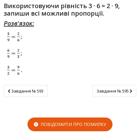
Використовуючи рівність 3 · 6 = 2 · 9,
запиши всі можливі пропорції.
Розв'язок:
Завдання № 593
Завдання № 595
Завдання № 593
Завдання № 595
ПОВІДОМИТИ ПРО ПОМИЛКУ