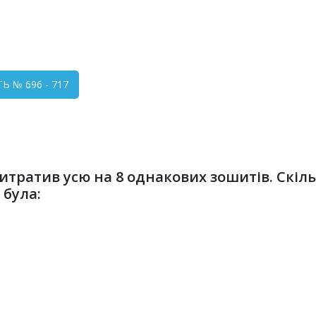
Ь № 696 - 717
итратив усю на 8 однакових зошитів. Скіль
 була: