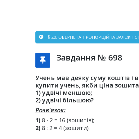
§ 20. ОБЕРНЕНА ПРОПОРЦІЙНА ЗАЛЕЖНІСТ
Завдання № 698
Учень мав деяку суму коштів і в
купити учень, якби ціна зошита
1) удвічі меншою;
2) удвічі більшою?
Розв'язок:
1)
8 ∙ 2 = 16 (зошитів);
2)
8 : 2 = 4 (зошити).