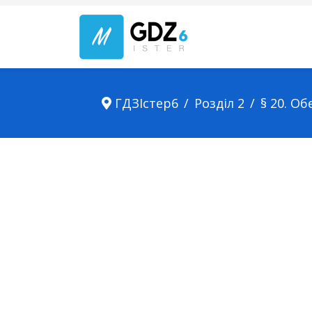
ГДЗІстер6
Розділ 2
§ 20. О