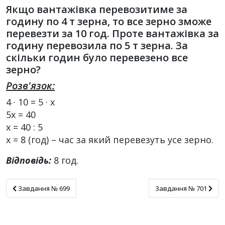
Якщо вантажівка перевозитиме за
годину по 4 т зерна, то все зерно зможе
перевезти за 10 год. Проте вантажівка за
годину перевозила по 5 т зерна. За
скільки годин було перевезено все
зерно?
Розв'язок:
4 · 10 = 5 · х
5х = 40
х = 40 : 5
х = 8 (год) – час за який перевезуть усе зерно.
Відповідь:
8 год.
Завдання № 699
Завдання № 701
Завдання № 699
Завдання № 701