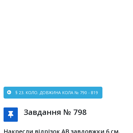
§ 23. КОЛО. ДОВЖИНА КОЛА № 790 - 819
Завдання № 798
Накресли відрізок AB завдовжки 6 см.