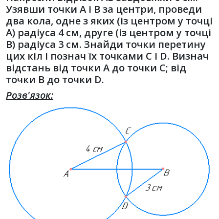
Узявши точки A і B за центри, проведи
два кола, одне з яких (із центром у точці
A) радіуса 4 см, друге (із центром у точці
B) радіуса 3 см. Знайди точки перетину
цих кіл і познач їх точками C і D. Визнач
відстань від точки A до точки C; від
точки B до точки D.
Розв'язок: