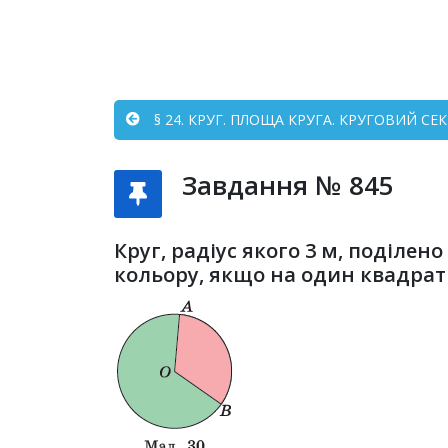
§ 24. КРУГ. ПЛОЩА КРУГА. КРУГОВИЙ СЕК
Завдання № 845
Круг, радіус якого 3 м, поділен
кольору, якщо на один квадратн