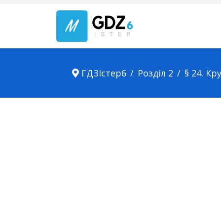
ГДЗІстер6
Розділ 2
§ 24. Кр