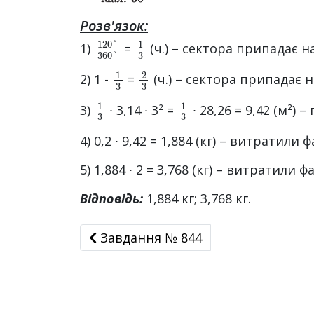
Розв'язок:
120
°
360
1
3
°
1)
=
(ч.) – сектора припадає н
1
3
2
3
2) 1 -
=
(ч.) – сектора припадає н
1
3
1
3
3)
∙ 3,14 ∙ 3² =
∙ 28,26 = 9,42 (м²)
4) 0,2 ∙ 9,42 = 1,884 (кг) – витратил
5) 1,884 ∙ 2 = 3,768 (кг) – витратили
Відповідь:
1,884 кг; 3,768 кг.
Завдання № 844
Завдання № 844