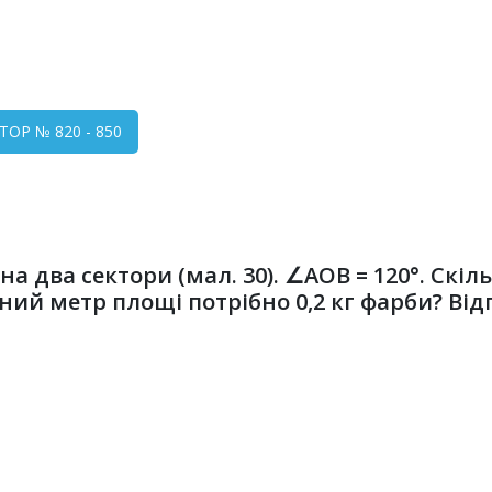
ТОР № 820 - 850
о на два сектори (мал. 30). ∠AOB = 120°. С
ий метр площі потрібно 0,2 кг фарби? Відп