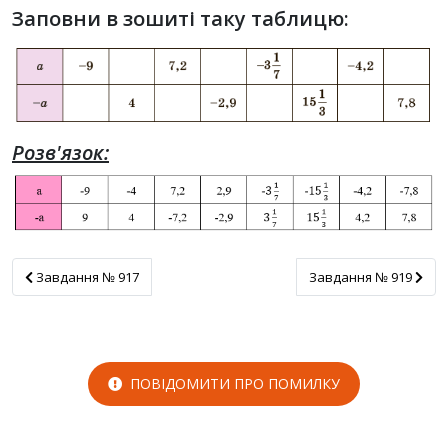
Заповни в зошиті таку таблицю:
Розв'язок:
Завдання № 917
Завдання № 919
Завдання № 917
Завдання № 919
ПОВІДОМИТИ ПРО ПОМИЛКУ