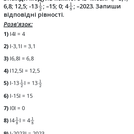
1
2
1
8
6,8; 12,5; -13
; –15; 0; 4
; –2023. Запиши
відповідні рівності.
Розв'язок:
1)
ǀ4ǀ = 4
2)
ǀ-3,1ǀ = 3,1
3)
ǀ6,8ǀ = 6,8
4)
ǀ12,5ǀ = 12,5
1
2
1
2
5)
ǀ-13
ǀ = 13
6)
ǀ-15ǀ = 15
7)
ǀ0ǀ = 0
1
8
1
8
8)
ǀ4
ǀ = 4
9)
ǀ-2023ǀ = 2023