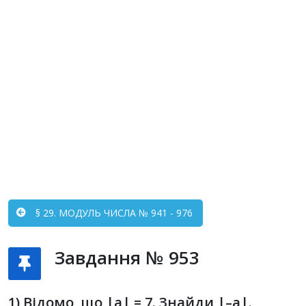
§ 29. МОДУЛЬ ЧИСЛА № 941 - 976
Завдання № 953
1) Відомо, що |a| = 7. Знайди |–a|.