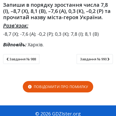
Запиши в порядку зростання числа 7,8
(І), –8,7 (Х), 8,1 (В), –7,6 (А), 0,3 (К), –0,2 (Р) та
прочитай назву міста-героя України.
Розв'язок:
-8,7 (Х); -7,6 (А); -0,2 (Р); 0,3 (К); 7,8 (І); 8,1 (В)
Відповідь:
Харків.
Завдання № 988
Завдання № 990
Завдання № 988
Завдання № 990
ПОВІДОМИТИ ПРО ПОМИЛКУ
© 2026 GDZIster.org