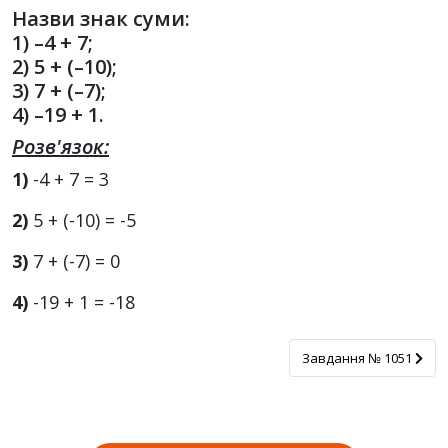
Назви знак суми:
1) –4 + 7;
2) 5 + (–10);
3) 7 + (–7);
4) –19 + 1.
Розв'язок:
1)
-4 + 7 = 3
2)
5 + (-10) = -5
3)
7 + (-7) = 0
4)
-19 + 1 = -18
Завдання № 1051
Завдання № 1051