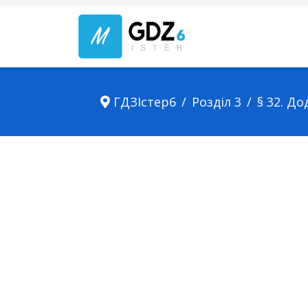
ГДЗІстер6
Розділ 3
§ 32. Д