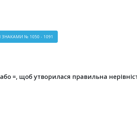
 ЗНАКАМИ № 1050 - 1091
< або =, щоб утворилася правильна нерівніст