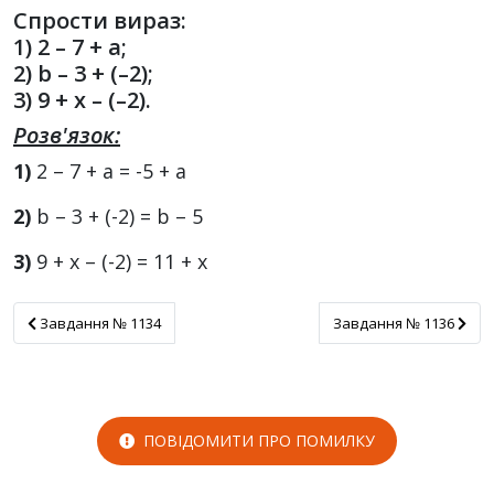
Спрости вираз:
1) 2 – 7 + a;
2) b – 3 + (–2);
3) 9 + x – (–2).
Розв'язок:
1)
2 – 7 + а = -5 + а
2)
b – 3 + (-2) = b – 5
3)
9 + x – (-2) = 11 + x
Завдання № 1134
Завдання № 1136
Завдання № 1134
Завдання № 1136
ПОВІДОМИТИ ПРО ПОМИЛКУ