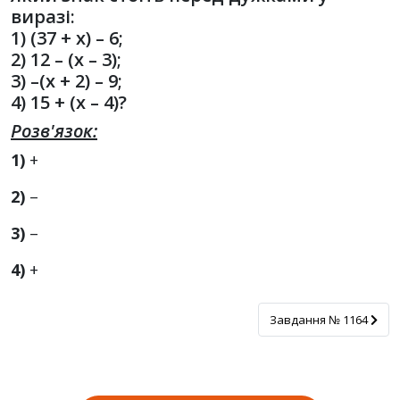
виразі:
1) (37 + x) – 6;
2) 12 – (x – 3);
3) –(x + 2) – 9;
4) 15 + (x – 4)?
Розв'язок:
1)
+
2)
–
3)
–
4)
+
Завдання № 1164
Завдання № 1164