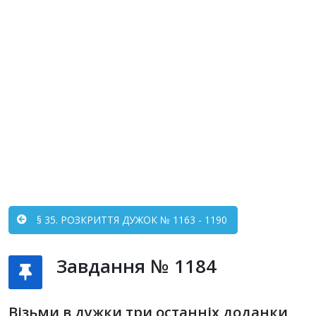
§ 35. РОЗКРИТТЯ ДУЖОК № 1163 - 1190
Завдання № 1184
Візьми в дужки три останніх доданки,