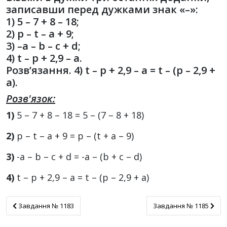
записавши перед дужками знак «–»:
1) 5 – 7 + 8 – 18;
2) p – t – a + 9;
3) –a – b – c + d;
4) t – p + 2,9 – a.
Розв’язання. 4) t – p + 2,9 – a = t – (p – 2,9 +
a).
Розв'язок:
1)
5 – 7 + 8 – 18 = 5 – (7 – 8 + 18)
2)
p – t – a + 9 = p – (t + a – 9)
3)
-a – b – c + d = -a – (b + c – d)
4)
t – p + 2,9 – a = t – (p – 2,9 + a)
Завдання № 1183
Завдання № 1185
Завдання № 1183
Завдання № 1185