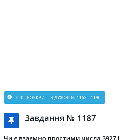
§ 35. РОЗКРИТТЯ ДУЖОК № 1163 - 1190
Завдання № 1187
Чи є взаємно простими числа 3927 і