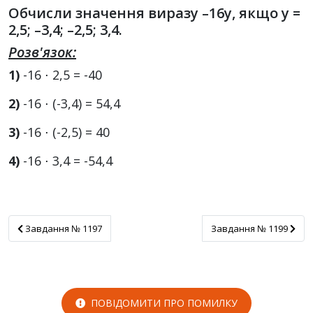
Обчисли значення виразу –16y, якщо y =
2,5; –3,4; –2,5; 3,4.
Розв'язок:
1)
-16 ⋅ 2,5 = -40
2)
-16 ⋅ (-3,4) = 54,4
3)
-16 ⋅ (-2,5) = 40
4)
-16 ⋅ 3,4 = -54,4
Завдання № 1197
Завдання № 1199
Завдання № 1197
Завдання № 1199
ПОВІДОМИТИ ПРО ПОМИЛКУ