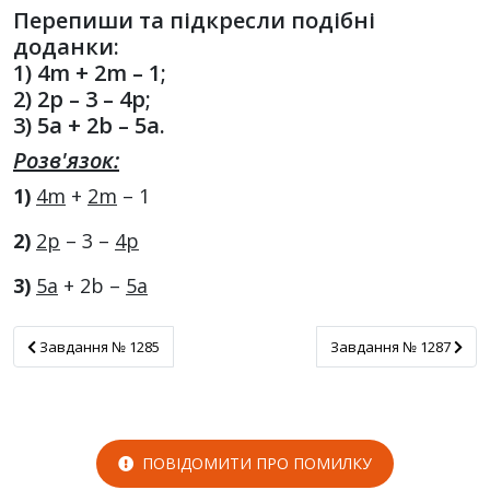
Перепиши та підкресли подібні
доданки:
1) 4m + 2m – 1;
2) 2p – 3 – 4p;
3) 5a + 2b – 5a.
Розв'язок:
1)
4
m
+
2
m
– 1
2)
2
p
– 3 –
4
p
3)
5
a
+ 2b –
5
a
Завдання № 1285
Завдання № 1287
Завдання № 1285
Завдання № 1287
ПОВІДОМИТИ ПРО ПОМИЛКУ