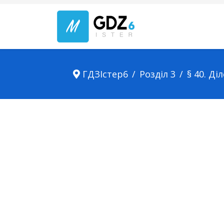
ГДЗІстер6
Розділ 3
§ 40. Ді