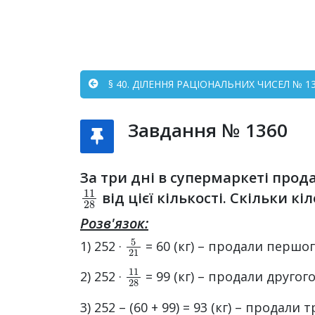
§ 40. ДІЛЕННЯ РАЦІОНАЛЬНИХ ЧИСЕЛ № 13
Завдання № 1360
За три дні в супермаркеті прод
11
28
від цієї кількості. Скільки к
Розв'язок:
5
21
1) 252 ·
= 60 (кг) – продали першог
11
28
2) 252 ·
= 99 (кг) – продали другого
3) 252 – (60 + 99) = 93 (кг) – продали 