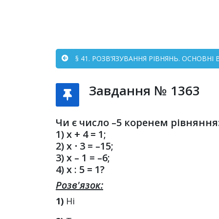
§ 41. РОЗВ’ЯЗУВАННЯ РІВНЯНЬ. ОСНОВНІ 
Завдання № 1363
Чи є число –5 коренем рівняння
1) x + 4 = 1;
2) x ⋅ 3 = –15;
3) x – 1 = –6;
4) x : 5 = 1?
Розв'язок:
1)
Ні