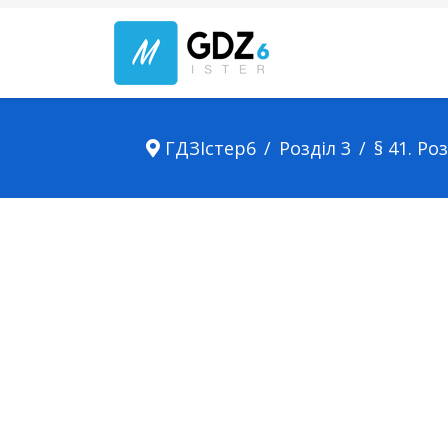
ГДЗІстер6
Розділ 3
§ 41. Ро