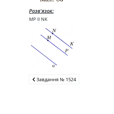
Розв'язок:
MP II NK
Завдання № 1524
Завдання № 1524