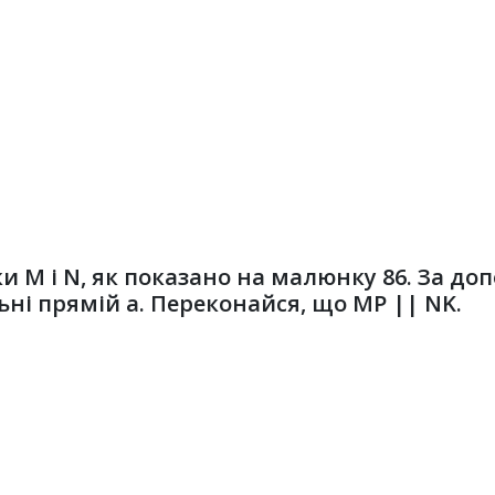
и М і N, як показано на малюнку 86. За до
ьні прямій а. Переконайся, що МР || NK.