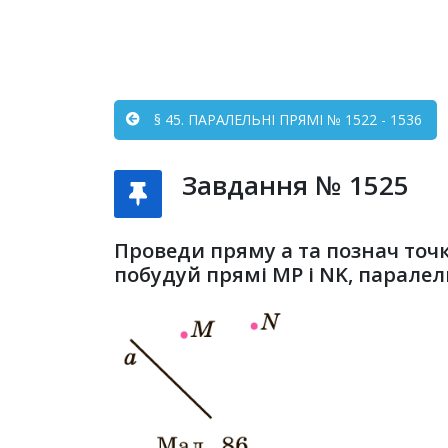
§ 45. ПАРАЛЕЛЬНІ ПРЯМІ № 1522 - 1536
Завдання № 1525
Проведи пряму а та познач точк
побудуй прямі МР і NK, паралел