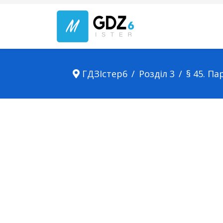
ГДЗІстер6
Розділ 3
§ 45. Па