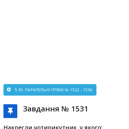
§ 45. ПАРАЛЕЛЬНІ ПРЯМІ № 1522 - 1536
Завдання № 1531
Накресли чотирикутник, у якого: