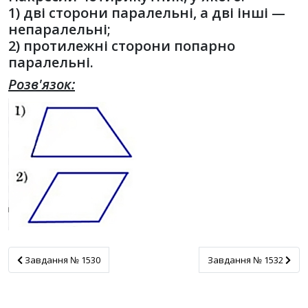
1) дві сторони паралельні, а дві інші —
непаралельні;
2) протилежні сторони попарно
паралельні.
Розв'язок:
Завдання № 1530
Завдання № 1532
Завдання № 1530
Завдання № 1532