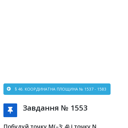
§ 46. КООРДИНАТНА ПЛОЩИНА № 1537 - 1583
Завдання № 1553
Побудуй точку M(–3; 4) і точку N,