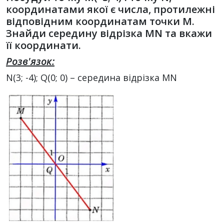
координатами якої є числа, протилежні
відповідним координатам точки М.
Знайди середину відрізка MN та вкажи
її координати.
Розв'язок:
N(3; -4); Q(0; 0) – середина відрізка MN