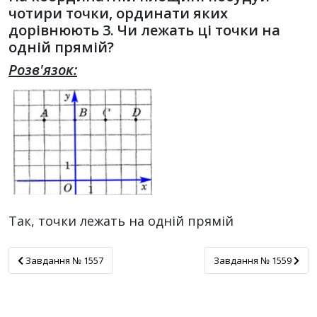
чотири точки, ординати яких
дорівнюють 3. Чи лежать ці точки на
одній прямій?
Розв'язок:
Так, точки лежать на одній прямій
Завдання № 1557
Завдання № 1559
Завдання № 1557
Завдання № 1559