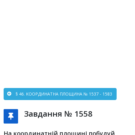
§ 46. КООРДИНАТНА ПЛОЩИНА № 1537 - 1583
Завдання № 1558
На координатній площині побудуй