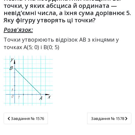
точки, у яких абсциса й ордината —
невід’ємні числа, а їхня сума дорівнює 5.
Яку фігуру утворять ці точки?
Розв'язок:
Точки утворюють відрізок АВ з кінцями у
точках А(5; 0) і В(0; 5)
Завдання № 1576
Завдання № 1578
Завдання № 1576
Завдання № 1578