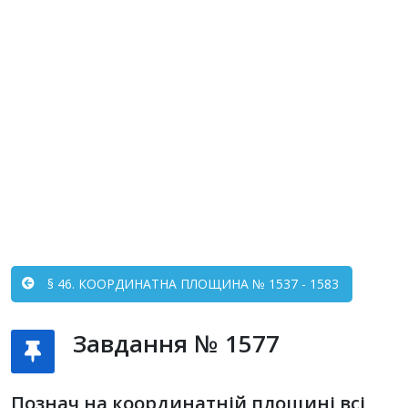
§ 46. КООРДИНАТНА ПЛОЩИНА № 1537 - 1583
Завдання № 1577
Познач на координатній площині всі