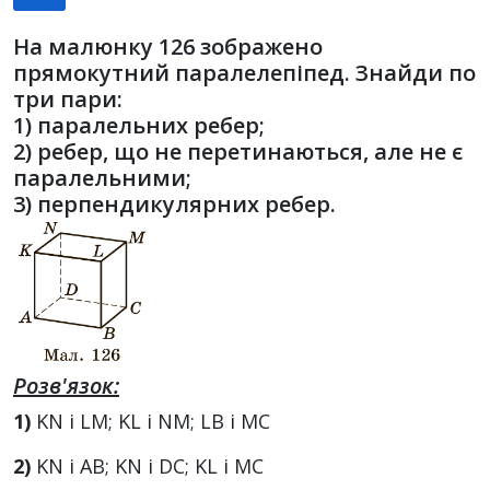
На малюнку 126 зображено
прямокутний паралелепіпед. Знайди по
три пари:
1) паралельних ребер;
2) ребер, що не перетинаються, але не є
паралельними;
3) перпендикулярних ребер.
Розв'язок:
1)
KN і LM; KL і NM; LB і MC
2)
KN і AB; KN і DC; KL і MC