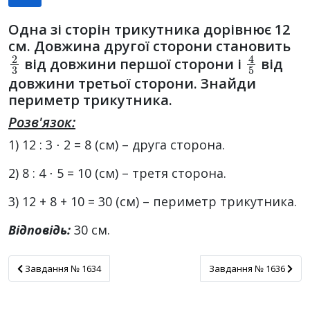
Одна зі сторін трикутника дорівнює 12
см. Довжина другої сторони становить
2
3
4
5
від довжини першої сторони і
від
довжини третьої сторони. Знайди
периметр трикутника.
Розв'язок:
1) 12 : 3 ⋅ 2 = 8 (см) – друга сторона.
2) 8 : 4 ⋅ 5 = 10 (см) – третя сторона.
3) 12 + 8 + 10 = 30 (см) – периметр трикутника.
Відповідь:
30 см.
Завдання № 1634
Завдання № 1636
Завдання № 1634
Завдання № 1636