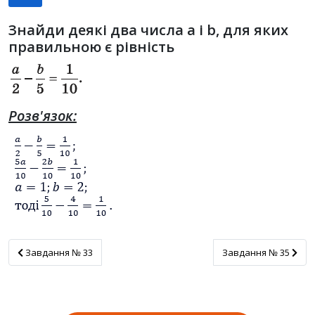
Знайди деякі два числа a і b, для яких
правильною є рівність
Розв'язок:
Завдання № 33
Завдання № 35
Завдання № 33
Завдання № 35