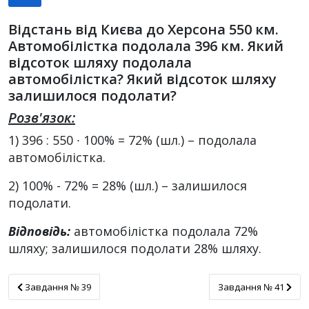
Відстань від Києва до Херсона 550 км.
Автомобілістка подолала 396 км. Який
відсоток шляху подолала
автомобілістка? Який відсоток шляху
залишилося подолати?
Розв'язок:
1) 396 : 550 ∙ 100% = 72% (шл.) – подолала
автомобілістка.
2) 100% - 72% = 28% (шл.) – залишилося
подолати.
Відповідь:
автомобілістка подолала 72%
шляху; залишилося подолати 28% шляху.
Завдання № 39
Завдання № 41
Завдання № 39
Завдання № 41