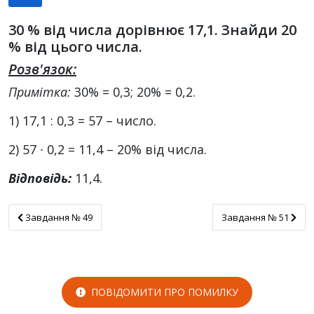
30 % від числа дорівнює 17,1. Знайди 20
% від цього числа.
Розв'язок:
Примітка:
30% = 0,3; 20% = 0,2.
1) 17,1 : 0,3 = 57 – число.
2) 57 ∙ 0,2 = 11,4 – 20% від числа.
Відповідь:
11,4.
Завдання № 49
Завдання № 51
Завдання № 49
Завдання № 51
ПОВІДОМИТИ ПРО ПОМИЛКУ