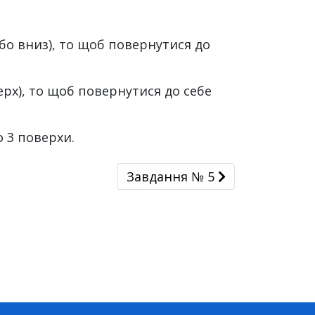
або вниз), то щоб повернутися до
верх), то щоб повернутися до себе
о 3 поверхи.
Завдання № 5
Завдання № 5