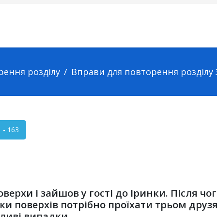
рення розділу
Вправи для повторення розділу 
- 163
верхи і зайшов у гості до Іринки. Після чого
льки поверхів потрібно проїхати трьом дру
ливі випадки.