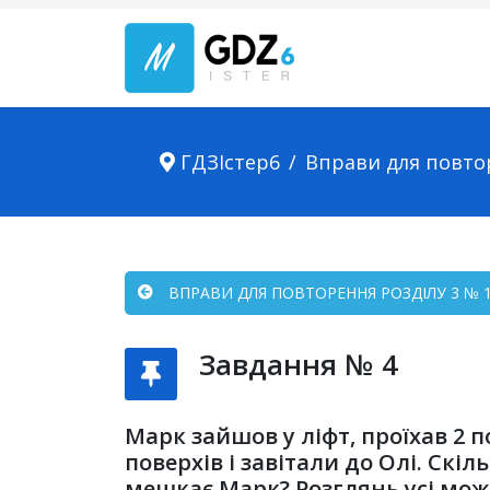
ГДЗІстер6
Вправи для повто
ВПРАВИ ДЛЯ ПОВТОРЕННЯ РОЗДІЛУ 3 № 1 
Завдання № 4
Марк зайшов у ліфт, проїхав 2 по
поверхів і завітали до Олі. Скі
мешкає Марк? Розглянь усі мож