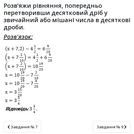
Розв’яжи рівняння, попередньо
перетворивши десятковий дріб у
звичайний або мішані числа в десяткові
дроби.
Розв'язок:
Завдання № 7
Завдання № 9
Завдання № 7
Завдання № 9