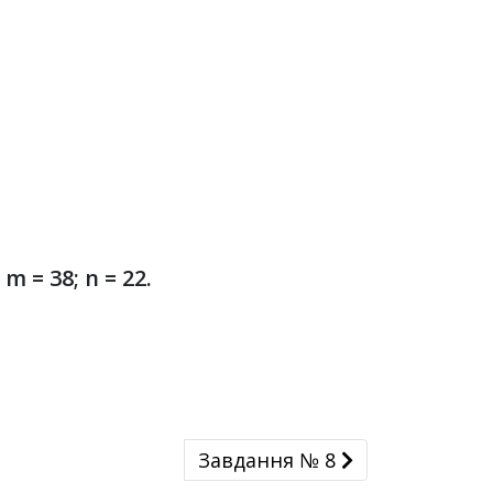
3
; m = 38; n = 22.
Завдання № 8
Завдання № 8