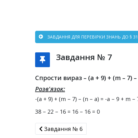
ЗАВДАННЯ ДЛЯ ПЕРЕВІРКИ ЗНАНЬ ДО § 31–
Завдання № 7
Спрости вираз – (a + 9) + (m – 7) 
Розв'язок:
-(a + 9) + (m – 7) – (n – a) = -a – 9 + m –
38 – 22 – 16 = 16 – 16 = 0
Завдання № 6
Завдання № 6