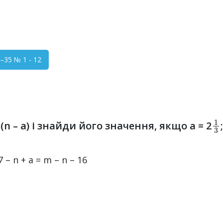
35 № 1 - 12
1
– (n – a) і знайди його значення, якщо a = 2
 7 – n + a = m – n – 16