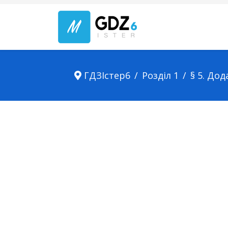
ГДЗІстер6
Розділ 1
§ 5. До