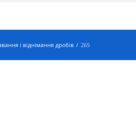
давання і віднімання дробів
265