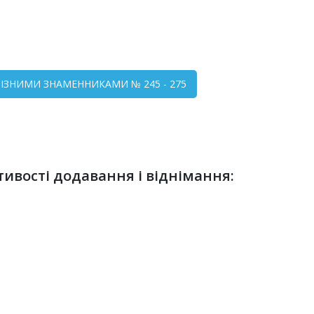
 РІЗНИМИ ЗНАМЕННИКАМИ № 245 - 275
ивості додавання і віднімання: