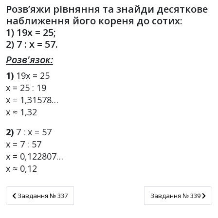
Розв’яжи рівняння та знайди десяткове
наближення його кореня до сотих:
1) 19х = 25;
2) 7 : х = 57.
Розв'язок:
1)
19х = 25
х = 25 : 19
х = 1,31578…
х ≈ 1,32
2)
7 : х = 57
х = 7 : 57
х = 0,122807…
х ≈ 0,12
Завдання № 337
Завдання № 339
Завдання № 337
Завдання № 339