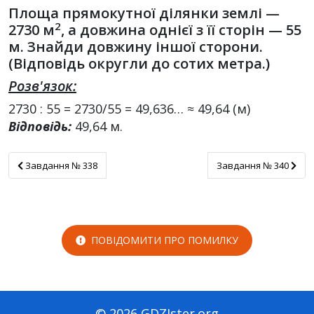
Площа прямокутної ділянки землі —
2
2730 м
, а довжина однієї з її сторін — 55
м. Знайди довжину іншої сторони.
(Відповідь округли до сотих метра.)
Розв'язок:
2730 : 55 = 2730/55 = 49,636… ≈ 49,64 (м)
Відповідь:
49,64 м.
Завдання № 338
Завдання № 340
Завдання № 338
Завдання № 340
ПОВІДОМИТИ ПРО ПОМИЛКУ
© 2026 GDZIster.org