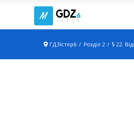
ГДЗІстер6
Розділ 2
§ 22. Ві