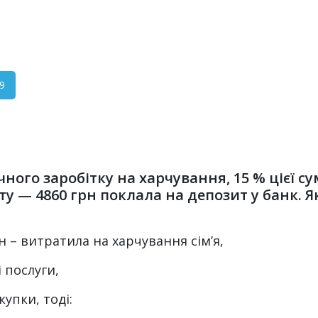
9
чного заробітку на харчування, 15 % цієї с
у — 4860 грн поклала на депозит у банк. Як
рн – витратила на харчування сім’я,
і послуги,
окупки, тоді: