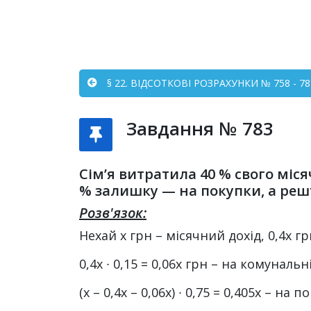
§ 22. ВІДСОТКОВІ РОЗРАХУНКИ № 758 - 78
Завдання № 783
Сім’я витратила 40 % свого міся
% залишку — на покупки, а решт
Розв'язок:
Нехай х грн – місячний дохід, 0,4х г
0,4х ∙ 0,15 = 0,06х грн – на комунальн
(х – 0,4х – 0,06х) ∙ 0,75 = 0,405х – на п