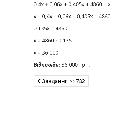
0,4х + 0,06х + 0,405х + 4860 = х
х – 0,4х – 0,06х – 0,405х = 4860
0,135х = 4860
х = 4860 ∙ 0,135
х = 36 000
Відповідь:
36 000 грн.
Завдання № 782
Завдання № 782