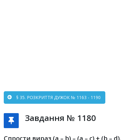
§ 35. РОЗКРИТТЯ ДУЖОК № 1163 - 1190
Завдання № 1180
Спрости вираз (a – b) – (a – c) + (b – d).