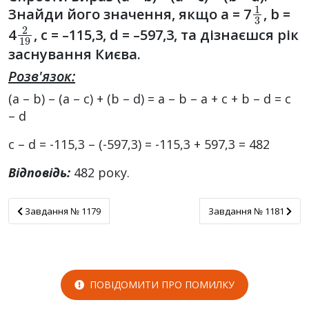
1
3
Знайди його значення, якщо a = 7
, b =
2
19
4
, c = –115,3, d = –597,3, та дізнаєшся рік
заснування Києва.
Розв'язок:
(a – b) – (a – c) + (b – d) = a – b – a + c + b – d = c
– d
c – d = -115,3 – (-597,3) = -115,3 + 597,3 = 482
Відповідь:
482 року.
Завдання № 1179
Завдання № 1181
Завдання № 1179
Завдання № 1181
ПОВІДОМИТИ ПРО ПОМИЛКУ