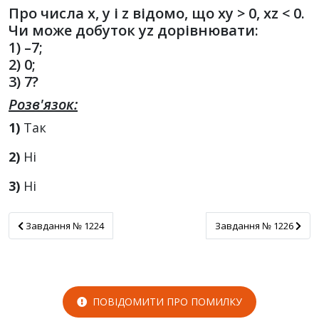
Про числа x, y і z відомо, що xy > 0, xz < 0.
Чи може добуток yz дорівнювати:
1) –7;
2) 0;
3) 7?
Розв'язок:
1)
Так
2)
Ні
3)
Ні
Завдання № 1224
Завдання № 1226
Завдання № 1224
Завдання № 1226
ПОВІДОМИТИ ПРО ПОМИЛКУ