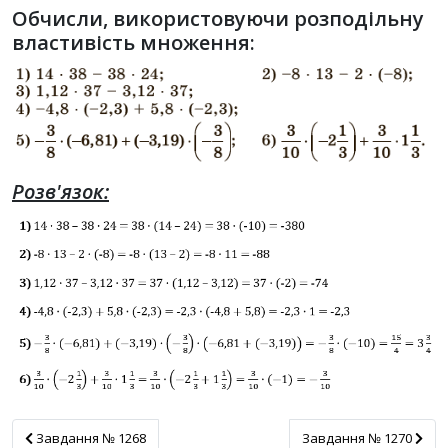
Обчисли, використовуючи розподільну
властивість множення:
Розв'язок:
Завдання № 1268
Завдання № 1270
Завдання № 1268
Завдання № 1270